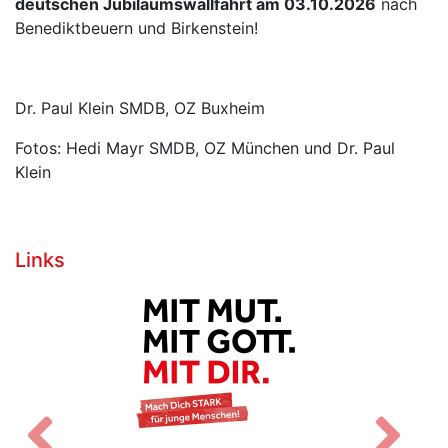
deutschen Jubiläumswallfahrt am 03.10.2026
nach
Benediktbeuern und Birkenstein!
Dr. Paul Klein SMDB, OZ Buxheim
Fotos: Hedi Mayr SMDB, OZ München und Dr. Paul
Klein
Links
Zurück
V