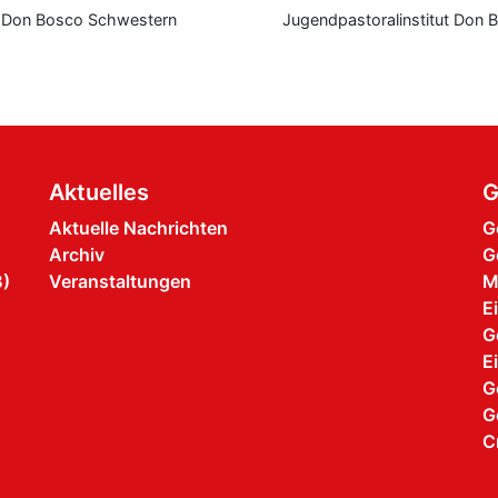
Don Bosco Schwestern
Jugendpastoralinstitut Don 
Aktuelles
G
Aktuelle Nachrichten
G
Archiv
G
B)
Veranstaltungen
M
E
G
E
G
G
C