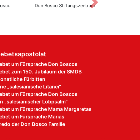
Vor
Bosco
Don Bosco Stiftungszentrum
Institut für
ebetsapostolat
ebet um Fürsprache Don Boscos
ebet zum 150. Jubiläum der SMDB
onatliche Fürbitten
ine „salesianische Litanei“
ebet um Fürsprache Don Boscos
in „salesianischer Lobpsalm”
ebet um Fürsprache Mama Margaretas
ebet um Fürsprache Marias
redo der Don Bosco Familie