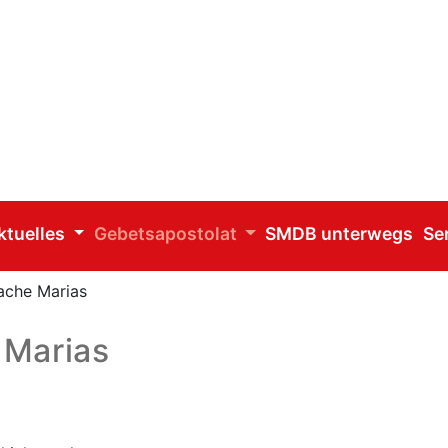
ktuelles
Gebetsapostolat
SMDB unterwegs
Se
ache Marias
 Marias