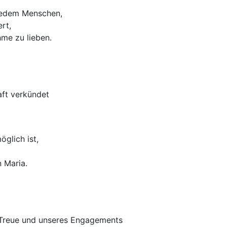
jedem Menschen,
rt,
me zu lieben.
aft verkündet
glich ist,
n Maria.
r Treue und unseres Engagements