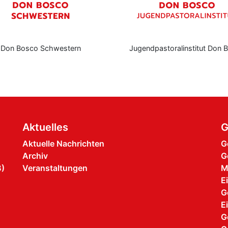
Don Bosco Schwestern
Jugendpastoralinstitut Don 
Aktuelles
G
Aktuelle Nachrichten
G
Archiv
G
B)
Veranstaltungen
M
E
G
E
G