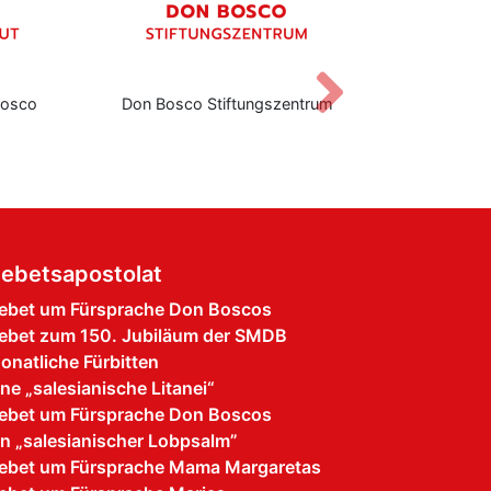
Vor
Bosco
Don Bosco Stiftungszentrum
Institut für
ebetsapostolat
ebet um Fürsprache Don Boscos
ebet zum 150. Jubiläum der SMDB
onatliche Fürbitten
ine „salesianische Litanei“
ebet um Fürsprache Don Boscos
in „salesianischer Lobpsalm”
ebet um Fürsprache Mama Margaretas