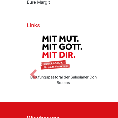
Eure Margit
Links
Zurück
ndnetzwerk
Berufungspastoral der Salesianer Don
Boscos