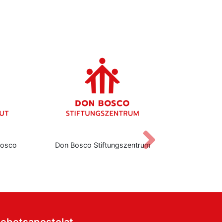
Vor
Bosco
Don Bosco Stiftungszentrum
Institut für