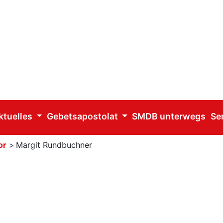
ktuelles
Gebetsapostolat
SMDB unterwegs
Se
or
>
Margit Rundbuchner