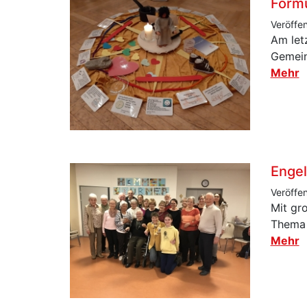
Form
Veröffe
Am let
Gemein
Mehr
Engel
Veröffe
Mit gr
Thema 
Mehr