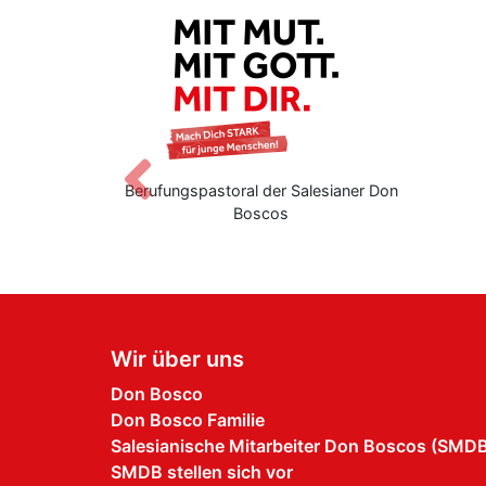
Zurück
ungspastoral der Salesianer Don
Don Bosco Schwester
Boscos
Wir über uns
Don Bosco
Don Bosco Familie
Salesianische Mitarbeiter Don Boscos (SMD
SMDB stellen sich vor