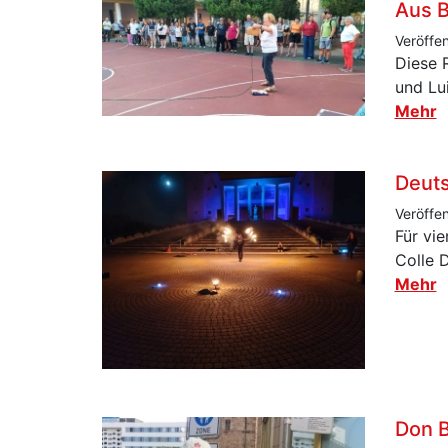
Aus B
Veröffe
Diese 
und Lu
Mehr
Deut
Veröffe
Für vi
Colle 
Mehr
Don B