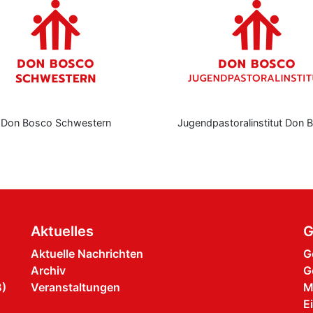
n
Jugendpastoralinstitut Don Bosco
Don B
Aktuelles
G
Aktuelle Nachrichten
G
Archiv
G
B)
Veranstaltungen
M
E