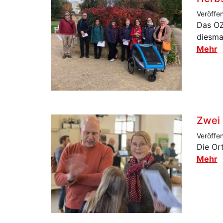
Veröffe
Das OZ
diesma
Mehr
Zwei
Veröffe
Die Or
Mehr