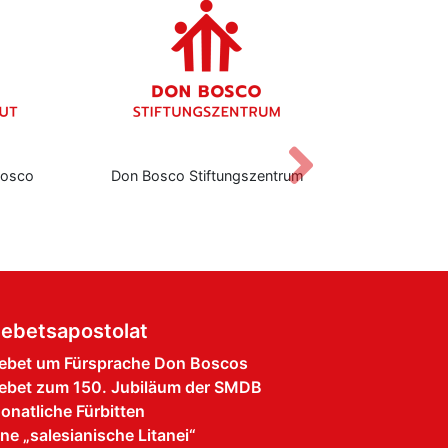
Vor
osco Stiftungszentrum
Institut für Salesianische Spirituali
ebetsapostolat
ebet um Fürsprache Don Boscos
ebet zum 150. Jubiläum der SMDB
onatliche Fürbitten
ine „salesianische Litanei“